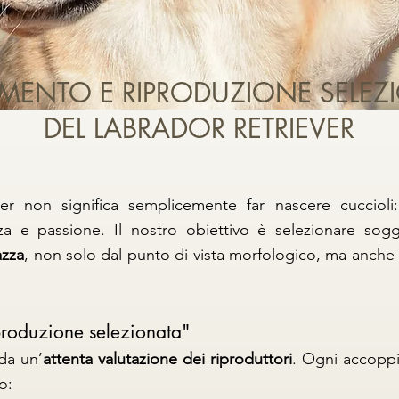
AMENTO E RIPRODUZIONE SELEZ
DEL LABRADOR RETRIEVER
ver non significa semplicemente far nascere cucciol
za e passione. Il nostro obiettivo è selezionare sogg
azza
, non solo dal punto di vista morfologico, ma anche so
produzione selezionata"
da un’
attenta valutazione dei riproduttori
. Ogni accoppi
o: