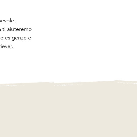
pevole.
a ti aiuteremo
ue esigenze e
iever.