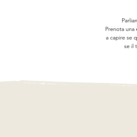
Parlia
Prenota una
a capire se 
se il