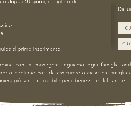
duto
dopo i 60 giorni
, completo di:
Dai u
ccino
CU
te
CUC
guida al primo inserimento
ermina con la consegna: seguiamo ogni famiglia
anc
pporto continuo così da assicurare a ciascuna famiglia 
niera più serena possibile per il benessere del cane e de