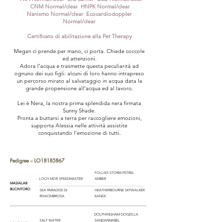
CNM Normal/clear HNPK Normal/clear
Nanismo Normal/clear Ecocardiodoppler
Normal/clear
Certificato di abilitazione alla Pet Therapy
Megan ci prende per mano, ci porta. Chiede coccole
ed attenzioni.
Adora l’acqua e trasmette questa peculiarità ad
ognuno dei suo figli: alcuni di loro hanno intrapreso
un percorso mirato al salvataggio in acqua data la
grande propensione all’acqua ed al lavoro.
Lei è Nera, la nostra prima splendida nera firmata
Sunny Shade.
Pronta a buttarsi a terra per raccogliere emozioni,
supporta Alessia nelle attività assistite
conquistando l’emozione di tutti.
Pedigree –
LO18185867
FOLLIES STORM PETREL
LOCH MOR SPEEDMASTER
AMBER
MASIALAB
BUCINTORO
SEA PARADISE DI
HEATHERBOURNE SKYWALKER
RIVAOMBROSA
KANZA
DOLPHINGHAM DOGZILLA
SALT WATER
SANDANNABEL