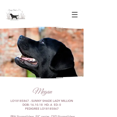
Megan
LO18185867 - SUNNY SHADE LADY MILLION
DOB: 16.10.18 HD: A ED: 0
PEDIGREE LO18185867
PRA Normal/clear EIC carrier OSD Normal/clear